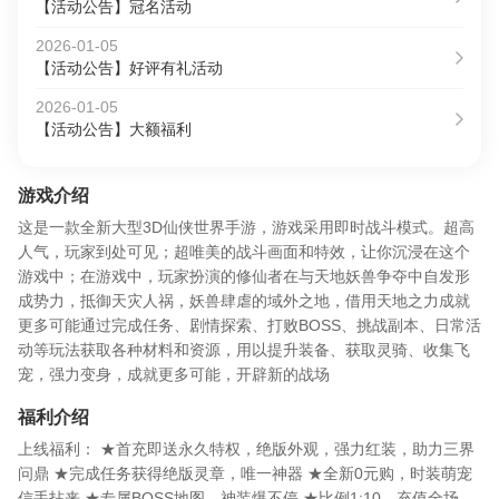
【活动公告】冠名活动
2026-01-05
【活动公告】好评有礼活动
2026-01-05
【活动公告】大额福利
游戏介绍
这是一款全新大型3D仙侠世界手游，游戏采用即时战斗模式。超高
人气，玩家到处可见；超唯美的战斗画面和特效，让你沉浸在这个
游戏中；在游戏中，玩家扮演的修仙者在与天地妖兽争夺中自发形
成势力，抵御天灾人祸，妖兽肆虐的域外之地，借用天地之力成就
更多可能通过完成任务、剧情探索、打败BOSS、挑战副本、日常活
动等玩法获取各种材料和资源，用以提升装备、获取灵骑、收集飞
宠，强力变身，成就更多可能，开辟新的战场
福利介绍
上线福利： ★首充即送永久特权，绝版外观，强力红装，助力三界
问鼎 ★完成任务获得绝版灵章，唯一神器 ★全新0元购，时装萌宠
信手拈来 ★专属BOSS地图，神装爆不停 ★比例1:10，充值全场