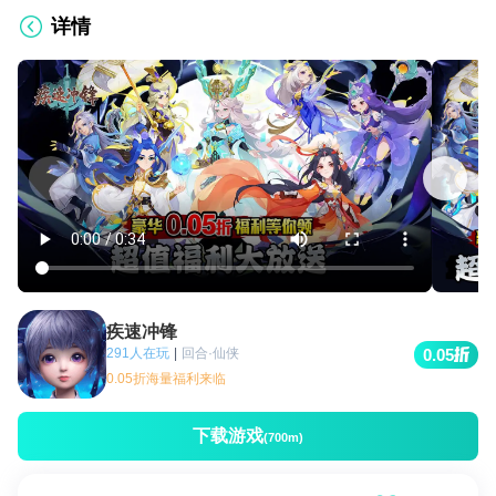
详情
疾速冲锋
291人在玩
|
回合·仙侠
0.05
0.05折海量福利来临
下载游戏
(700m)