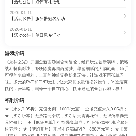
【活动公告】好评有礼活动
2026-01-11
【活动公告】服务器冠名活动
2026-01-11
【活动公告】单日累充活动
游戏介绍
《龙神之光》开启全新西游回合制冒险，经典玩法创新演绎，策略
战斗畅爽对决，降妖除魔再圆西游梦。华丽细腻的人物刻画，触手
可得的免单福利，丰富的神兽宠物培养玩法，让游戏不再孤单乏
味。多元的PVP和PVE玩法，让大家能以最轻松的操作，体验最爽
快的回合策略，演绎一个自在由心、快乐逍遥的全新西游世界！
福利介绍
★【永久0.05折】充值比例1:1000(元宝)，全场充值永久0.05折；
★【买断版本】无套路无暗坑，买断后无需再花钱，无限免单券更
具性价比； ★【疯狂免单】打怪爆免单券，可在游戏内抵扣充值轻
松养老； ★【梦幻开局】开局即送满级VIP，888万元宝； ★【策
划福利】超值福利免费放送，强力神宠等你来领； ★【西游回合】