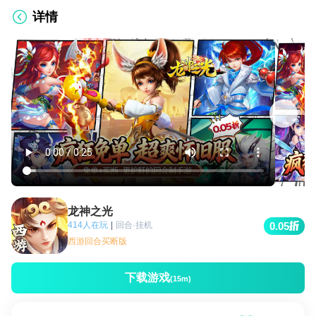
详情
龙神之光
414人在玩
|
回合·挂机
0.05
西游回合买断版
下载游戏
(15m)