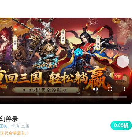
幻兽录
0.05
人在玩
|
卡牌·三国
5折送代金券豪礼！