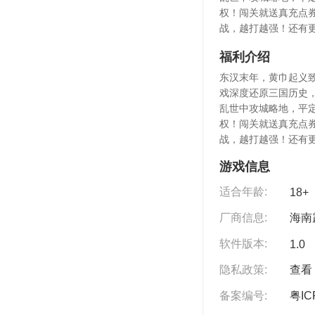
权！闯关就送真充点
战，越打越强！还有
福利介绍
东汉末年，黄巾起义
戏深度还原三国历史
乱世中攻城略地，平定
权！闯关就送真充点
战，越打越强！还有
游戏信息
适合年龄:
18+
厂商信息:
海南
软件版本:
1.0
隐私政策:
查看 
备案编号:
粤IC