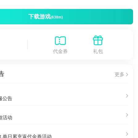
下载游戏
(638m)
代金券
礼包
告
更多
服公告
游活动
久单日累充返代金券活动