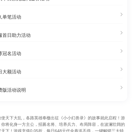
久单笔活动
服首日助力活动
尊冠名活动
日大额活动
费版活动说明
致使天下大乱，各路英雄奉檄出征《小小幻兽录》的故事就此启程！游
，你将化身一方主公，招募名将、培养兵力、布局阵容，在波澜壮阔的
天下！游戏充值0.05折，每日648元代金券送不停，一键解锁三大特