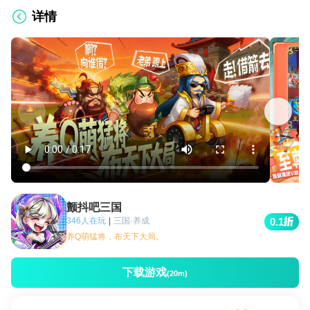
详情
颤抖吧三国
346人在玩
|
三国·养成
0.1
养Q萌猛将，布天下大局。
下载游戏
(20m)