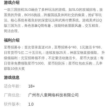
游戏介绍
一款三国挂机SLG融合了多种玩法的游戏。如SLG的攻城掠地，放
置类的升级，BOSS挑战，跨服国战及休闲社交的偷菜，抢矿等玩
法。核心系统有着良好的深度玩法和武将付费系统。游戏美术以Q
版三国为主，角色形象Q萌有趣，技能特效显眼风趣，交互精良、
简洁合理。
福利介绍
至尊招募令：首次登录直送V18，至尊招将令*40、1元激活卡*88、
日常货币*1亿 二十五日礼：连续发放25天，神器宝物直接领取。 升
级领福利：元宝招将领不停，不定量活动激活卡。 星币大放送：每
日登录免费领取星币*1000。 星币刮刮乐：星币红包欢乐购，几率
获取10倍大奖
游戏信息
适合年龄:
18+
厂商信息:
广州市八童网络科技有限公司
软件版本:
1.0