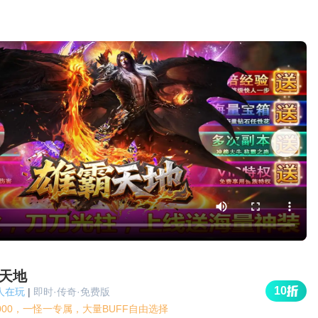
天地
10
k人在玩
|
即时·传奇·免费版
000，一怪一专属，大量BUFF自由选择