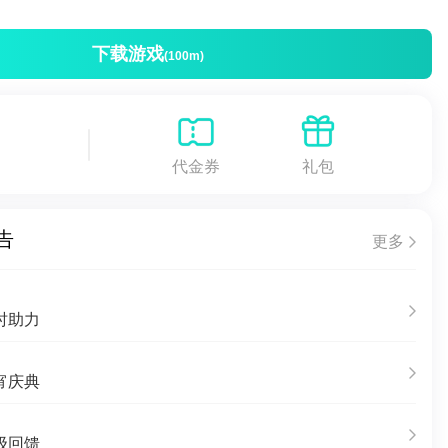
下载游戏
(100m)
代金券
礼包
告
更多
时助力
宵庆典
级回馈