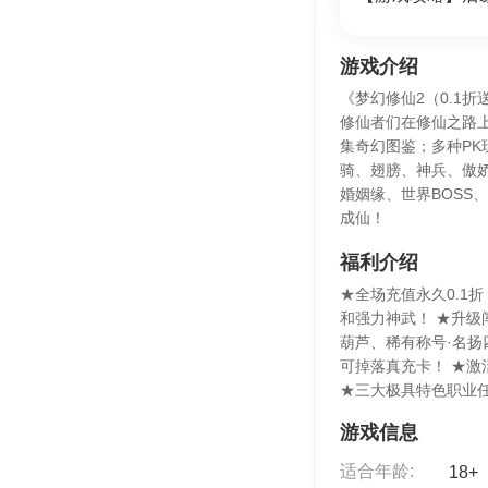
游戏介绍
《梦幻修仙2（0.1
修仙者们在修仙之路
集奇幻图鉴；多种P
骑、翅膀、神兵、傲
婚姻缘、世界BOSS
成仙！
福利介绍
★全场充值永久0.1
和强力神武！ ★升级
葫芦、稀有称号·名扬
可掉落真充卡！ ★激
★三大极具特色职业
游戏信息
适合年龄:
18+