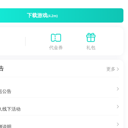
下载游戏
(4.2m)
代金券
礼包
告
更多
运公告
久线下活动
缀说明