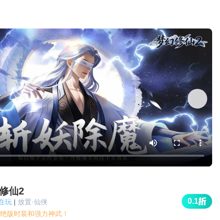
修仙2
0.1
人在玩
|
放置·仙侠
绝版时装和强力神武！