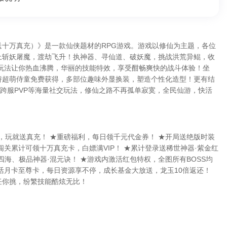
折送十万真充）》是一款仙侠题材的RPG游戏。游戏以修仙为主题，各位
上斩妖屠魔，渡劫飞升！执神器、寻仙道、破妖魔，挑战洪荒异鲲，收
K玩法让你热血沸腾，华丽的技能特效，享受酣畅爽快的战斗体验！坐
娇超萌侍童免费获得，多部位趣味外显换装，塑造个性化造型！更有结
、跨服PVP等海量社交玩法，修仙之路不再孤单寂寞，全民仙游，快活
折，玩就送真充！ ★重磅福利，每日领千元代金券！ ★开局送绝版时装
闯关累计可领十万真充卡，白嫖满VIP！ ★累计登录送稀世神器·紫金红
四海、极品神器·混元诀！ ★游戏内激活红包特权，全图所有BOSS均
活月卡至尊卡，每日资源享不停，成长基金大放送，龙玉10倍返还！
任你挑，纷繁技能酷炫无比！