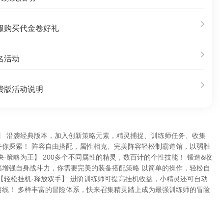
服购买代金卷好礼
名活动
费版活动说明
】 沿袭经典版本，加入创新策略元素，精灵捕捉、训练师任务、收集
任你探索！ 阵容自由搭配，属性相克、完美阵容轻松制霸道馆，以弱胜
决·策略为王】 200多个不同属性的精灵，数百计的个性技能！ 锻造&收
幅增强自身战斗力，你需要完美的装备搭配策略 以简单的操作，轻松自
【轻松挂机·释放双手】 进阶训练师可提高挂机收益，小精灵还可自动
离线！ 多样丰富的冒险体系，快来召集精灵踏上成为最强训练师的冒险