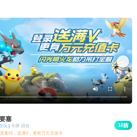
要塞
10
人在玩
|
卡牌·回合
灵集结，送满V，更有万元充值卡