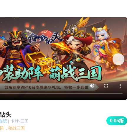
钻头
0.05
人在玩
|
卡牌·三国
阵，萌战三国