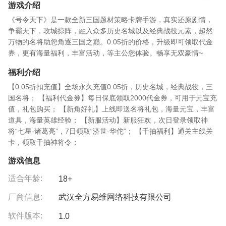
游戏介绍
《号令天下》是一款全新三国题材策略卡牌手游，真实还原剧情，
争霸天下，攻城掠阵，融入众多历史名城以及经典战役元素，超然
万物的名将助您角逐三国之巅。0.05折的价格，升级即可领取代金
券，更有海量福利，丰富活动，等主公您体验。畅享无双豪情~
福利介绍
【0.05折扣充值】全场永久充值0.05折，历史名城，经典战役，三
国名将； 【福利代金券】每日保底领取2000代金券，可用于元宝充
值，礼包购买； 【新角好礼】上线即送名将礼包，海量元宝，丰富
道具，海量英雄经验； 【新服活动】新服狂欢，次日登录领取神
将“七星-诸葛亮”，7日领取“济世-华佗”； 【千抽福利】通关主线关
卡，领取千抽神将令；
游戏信息
适合年龄:
18+
厂商信息:
武汉全方易维网络科技有限公司
软件版本:
1.0