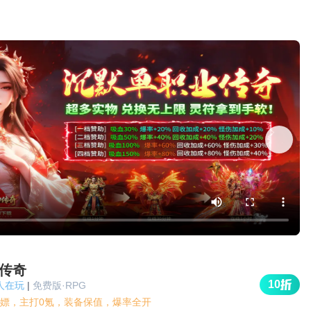
传奇
10
k人在玩
|
免费版·RPG
嫖，主打0氪，装备保值，爆率全开