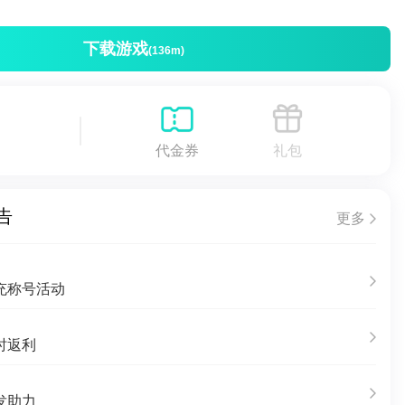
下载游戏
(136m)
代金券
礼包
告
更多
充称号活动
时返利
发助力