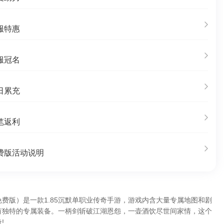
服特惠
服冠名
日累充
笔返利
费版活动说明
费版）是一款1.85沉默单职业传奇手游，游戏内含大量专属地图和剧
有独特的专属装备。一柄剑斩破江湖恩怨，一壶酒饮尽世间家情，这个
!