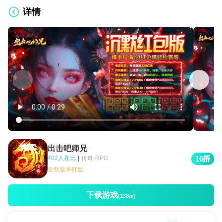
详情
出击吧师兄
402人在玩
|
传奇·RPG
10
全新版本打造
下载游戏
(138m)