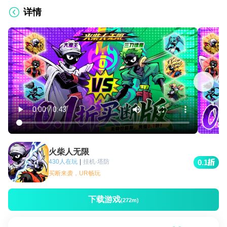
详情
火柴人无限
430人在玩
|
挂机·塔防
0.1
买断来袭，UR畅玩
下载游戏
(272m)