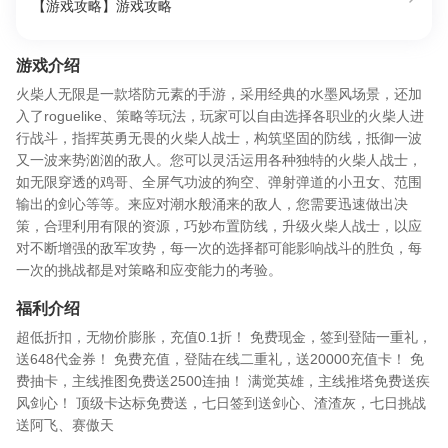
【游戏攻略】游戏攻略
游戏介绍
火柴人无限是一款塔防元素的手游，采用经典的水墨风场景，还加
入了roguelike、策略等玩法，玩家可以自由选择各职业的火柴人进
行战斗，指挥英勇无畏的火柴人战士，构筑坚固的防线，抵御一波
又一波来势汹汹的敌人。您可以灵活运用各种独特的火柴人战士，
如无限穿透的鸡哥、全屏气功波的狗空、弹射弹道的小丑女、范围
输出的剑心等等。来应对潮水般涌来的敌人，您需要迅速做出决
策，合理利用有限的资源，巧妙布置防线，升级火柴人战士，以应
对不断增强的敌军攻势，每一次的选择都可能影响战斗的胜负，每
一次的挑战都是对策略和应变能力的考验。
福利介绍
超低折扣，无物价膨胀，充值0.1折！ 免费现金，签到登陆一重礼，
送648代金券！ 免费充值，登陆在线二重礼，送20000充值卡！ 免
费抽卡，主线推图免费送2500连抽！ 满觉英雄，主线推塔免费送疾
风剑心！ 顶级卡达标免费送，七日签到送剑心、渣渣灰，七日挑战
送阿飞、赛傲天