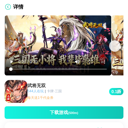
详情
武将无双
544人在玩
|
卡牌·三国
0.1
每天送1千代金券
下载游戏
(500m)