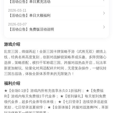
【活动公告】单日累充活动
2026-03-11
【活动公告】单日大额福利
2026-03-07
【活动公告】免费版活动说明
游戏介绍
乱世三国，烽烟再起！全新三国卡牌策略手游《武将无双》燃情上
线，经典名将高度复刻，创新对战解锁策略养成乐趣。多阵营随心
选择，策略搭配，横扫千军称霸三国。跨服对战热血开启，玩法革
新更加耐玩。轻量化对局适配碎片时间，无需复杂操作，一键玩转
三国古战场，体验全新体系带来的无限魅力！
福利介绍
★【全场0.1折】游戏内所有充值享永久0.1折福利； ★【免费福
利】游戏内每天免费领1千代金券； ★【签到壕礼】每天签到免费
领代金券，超多代金券等你来领； ★【七日登录】连续登录送超值
奖励，七日登录送夏侯惇； ★【全新体验】跨服对战激爽PK，革新
玩法体验不一样的三国世界；