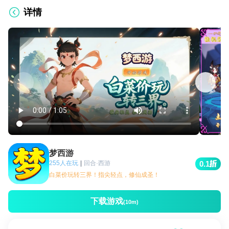
详情
梦西游
255人在玩
|
回合·西游
0.1
白菜价玩转三界！指尖轻点，修仙成圣！
下载游戏
(10m)