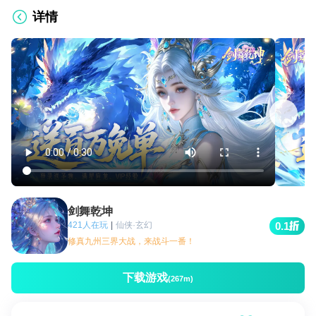
详情
剑舞乾坤
421人在玩
|
仙侠·玄幻
0.1
修真九州三界大战，来战斗一番！
下载游戏
(267m)