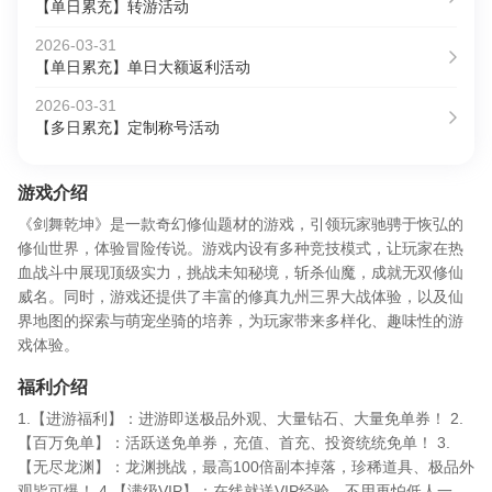
【单日累充】转游活动
2026-03-31
【单日累充】单日大额返利活动
2026-03-31
【多日累充】定制称号活动
游戏介绍
《剑舞乾坤》是一款奇幻修仙题材的游戏，引领玩家驰骋于恢弘的
修仙世界，体验冒险传说。游戏内设有多种竞技模式，让玩家在热
血战斗中展现顶级实力，挑战未知秘境，斩杀仙魔，成就无双修仙
威名。同时，游戏还提供了丰富的修真九州三界大战体验，以及仙
界地图的探索与萌宠坐骑的培养，为玩家带来多样化、趣味性的游
戏体验。
福利介绍
1.【进游福利】：进游即送极品外观、大量钻石、大量免单券！ 2.
【百万免单】：活跃送免单券，充值、首充、投资统统免单！ 3.
【无尽龙渊】：龙渊挑战，最高100倍副本掉落，珍稀道具、极品外
观皆可爆！ 4.【满级VIP】：在线就送VIP经验，不用再怕低人一