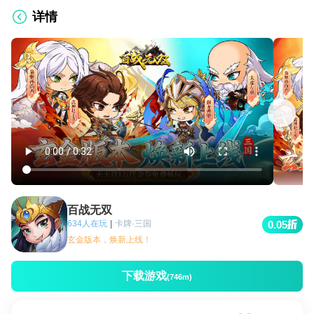
详情
百战无双
634人在玩
|
卡牌·三国
0.05
玄金版本，焕新上线！
下载游戏
(746m)