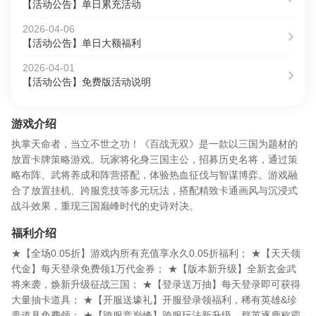
【活动公告】单日累充活动
2026-04-06
【活动公告】单日大额福利
2026-04-01
【活动公告】免费版活动说明
游戏介绍
执掌天命者，当立不世之功！《百战无双》是一款以三国为题材的
放置卡牌策略游戏。玩家将化身三国主公，招募历史名将，通过策
略布阵、武将养成和阵营搭配，体验热血征伐与智谋博弈。游戏融
合了放置挂机、跨服竞技等多元玩法，搭配精致卡通画风与沉浸式
战斗效果，重现三国巅峰时代的史诗对决。
福利介绍
★【全场0.05折】游戏内所有充值享永久0.05折福利； ★【天天领
代金】每天登录免费领1万代金券； ★【版本新升级】全新玄金武
将来袭，焕新升级征战三国； ★【登录送万抽】每天登录即可获得
大量抽卡道具； ★【开服送壕礼】开服登录领福利，稀有英雄&珍
贵道具免费领； ★【跨服竞巅峰】跨服玩法新升级，群英逐鹿称霸