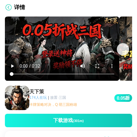
详情
天下策
174人在玩
|
放置·三国
0.05
卡牌策略对决，Q 萌三国称雄
下载游戏
(301m)