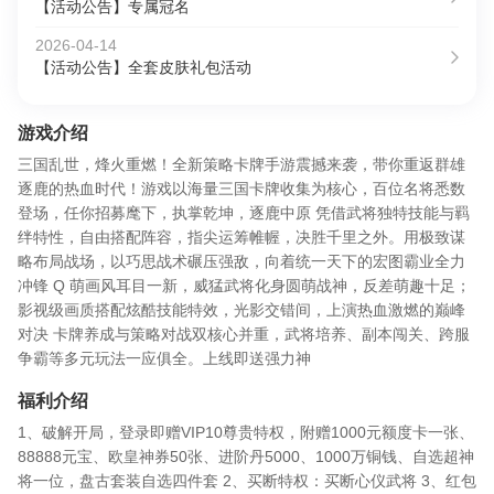
【活动公告】专属冠名
2026-04-14
【活动公告】全套皮肤礼包活动
游戏介绍
三国乱世，烽火重燃！全新策略卡牌手游震撼来袭，带你重返群雄
逐鹿的热血时代！游戏以海量三国卡牌收集为核心，百位名将悉数
登场，任你招募麾下，执掌乾坤，逐鹿中原 凭借武将独特技能与羁
绊特性，自由搭配阵容，指尖运筹帷幄，决胜千里之外。用极致谋
略布局战场，以巧思战术碾压强敌，向着统一天下的宏图霸业全力
冲锋 Q 萌画风耳目一新，威猛武将化身圆萌战神，反差萌趣十足；
影视级画质搭配炫酷技能特效，光影交错间，上演热血激燃的巅峰
对决 卡牌养成与策略对战双核心并重，武将培养、副本闯关、跨服
争霸等多元玩法一应俱全。上线即送强力神
福利介绍
1、破解开局，登录即赠VIP10尊贵特权，附赠1000元额度卡一张、
88888元宝、欧皇神券50张、进阶丹5000、1000万铜钱、自选超神
将一位，盘古套装自选四件套 2、买断特权：买断心仪武将 3、红包