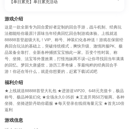
【单日累充】单日累充活动
游戏介绍
这是一款全新专为回合爱好者定制的回合手游，战斗机制、经典玩
法都能给你最原汁原味当年经典回忆回合制游戏体验。上线就送
88888首登超级大礼！VIP、称号、神装幻化各种送！游戏在保留经
典回合玩法的基础上，突破传统模式，爽快升级、激情跨服PK、极
品装备全靠打、全新各种捕抓宝宝独此一家。百变个性时装、称
号、坐骑、法宝等外显效果，打怪泡妹两不误~让你寻找回当年满满
的回忆。梦回大唐盛世，游历三界奇缘，享最纯粹的经典回合手
游！你还在等什么，就是你想要的，赶紧下载试试吧
福利介绍
★上线就送88888首登大礼包 ★进游送VIP20、648元充值卡，极品
称号、极品神装幻化 ★全场永久0.05折 ★王道开局50万银两。各种
坐骑、坐骑进阶丹助你霸服 ★每天登录在线得海量元宝 ★首充10倍
返利
游戏信息