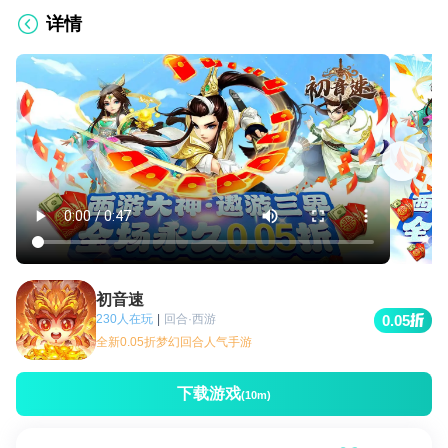
详情
初音速
230人在玩
|
回合·西游
0.05
全新0.05折梦幻回合人气手游
下载游戏
(10m)