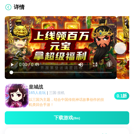
详情
皇城战
165人在玩
|
三国·挂机
0.1
以三国为主题，结合中国传统神话故事创作的挂
机类回合手游！
下载游戏
(8m)