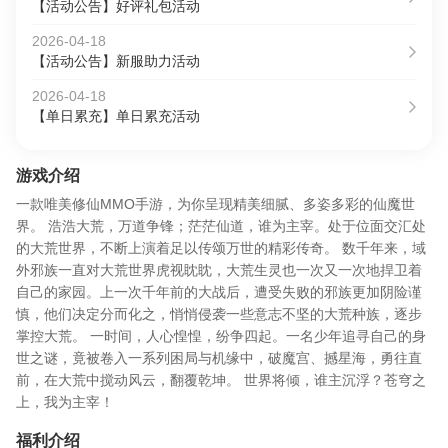
【活动公告】好评礼包活动
2026-04-18
【活动公告】新服助力活动
2026-04-18
【单日累充】单日累充活动
游戏介绍
一款唯美修仙MMO手游，为你呈现精美细腻、多姿多彩的仙魔世
界。 浩浩大荒，万道争锋；茫茫仙道，谁为主宰。处于位面交汇处
的大荒世界，不断上演着足以传颂万世的精彩传奇。 数千年来，域
外邪族一直对大荒世界虎视眈眈，大荒生灵也一次又一次地捍卫着
自己的家园。上一次千年前的大战后，遭受失败的邪族更加阴险谨
慎，他们决定分而化之，悄悄侵袭一些意志不坚的大荒种族，逐步
掌控大荒。 一时间，人心惶惶，纷争四起。一名少年追寻自己的身
世之谜，竟被卷入一系列困局与机缘中，破魔宫、撼星海，勇往直
前，在大荒中搅动风云，翻覆乾坤。 世界将倾，谁主沉浮？苍穹之
上，我为主宰！
福利介绍