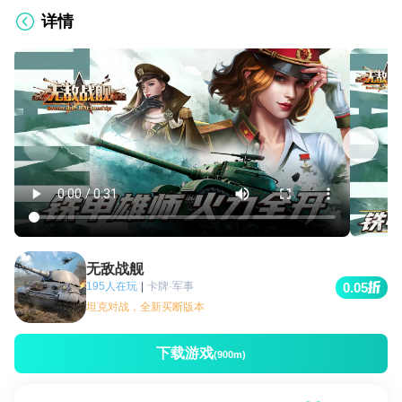
详情
无敌战舰
195人在玩
|
卡牌·军事
0.05
坦克对战，全新买断版本
下载游戏
(900m)