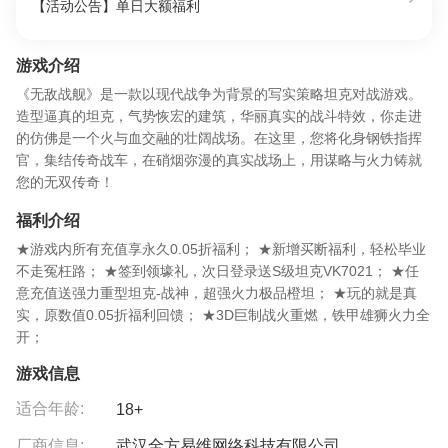
【活动公告】单日大额福利
游戏介绍
《无敌战舰》是一款以现代战争为背景的写实策略坦克对战游戏。
造型逼真的坦克，气势恢宏的建筑，华丽真实的战斗特效，你走进
的仿佛是一个火与血交融的壮阔战场。在这里，您将化身钢铁指挥
官，集结传奇战车，在硝烟弥漫的真实战场上，用谋略与火力铸就
您的无双传奇！
福利介绍
★游戏内所有充值享永久0.05折福利； ★新增买断福利，轻松毕业
不走冤枉路； ★签到领壕礼，次日登录送S级坦克VK7021； ★任
意充值送强力重型坦克-战神，超强火力极品橙坦； ★玩的就是真
实，原数值0.05折福利回馈； ★3D巨制战火重燃，铁甲雄狮火力全
开；
游戏信息
适合年龄:
18+
厂商信息:
武汉全方易维网络科技有限公司