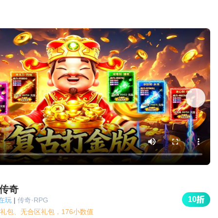
传奇
10
人在玩
|
传奇·RPG
礼包、无合区礼包，176小数值