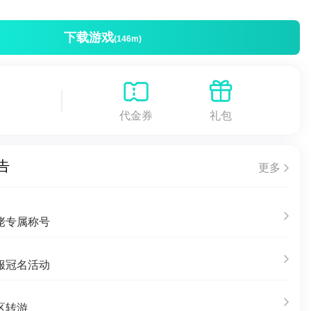
下载游戏
(146m)
代金券
礼包
告
更多
佬专属称号
服冠名活动
区转游