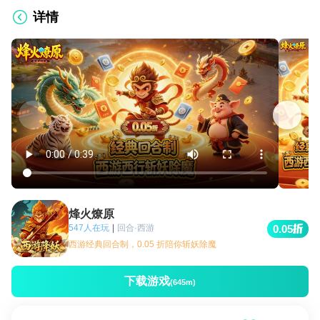
详情
烽火燎原
547人在玩
|
回合·西游
0.05
西游经典回合制，0.05 折陪你斩妖除魔
下载游戏
(645m)