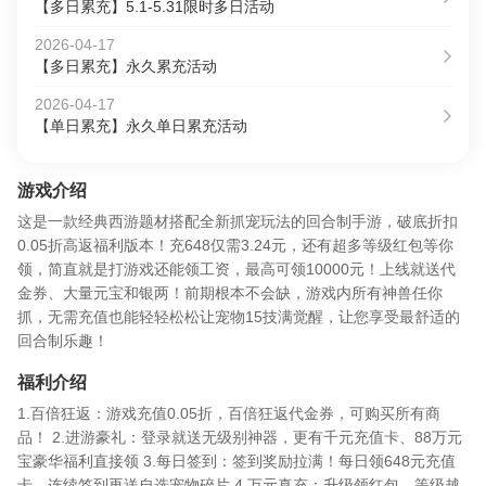
【多日累充】5.1-5.31限时多日活动
2026-04-17
【多日累充】永久累充活动
2026-04-17
【单日累充】永久单日累充活动
游戏介绍
这是一款经典西游题材搭配全新抓宠玩法的回合制手游，破底折扣
0.05折高返福利版本！充648仅需3.24元，还有超多等级红包等你
领，简直就是打游戏还能领工资，最高可领10000元！上线就送代
金券、大量元宝和银两！前期根本不会缺，游戏内所有神兽任你
抓，无需充值也能轻轻松松让宠物15技满觉醒，让您享受最舒适的
回合制乐趣！
福利介绍
1.百倍狂返：游戏充值0.05折，百倍狂返代金券，可购买所有商
品！ 2.进游豪礼：登录就送无级别神器，更有千元充值卡、88万元
宝豪华福利直接领 3.每日签到：签到奖励拉满！每日领648元充值
卡，连续签到再送自选宠物碎片 4.万元真充：升级领红包，等级越