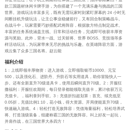
款三国题材休闲卡牌手游，为你搭建了一个充满乐趣与挑战的三国
世界。​ 游戏玩法丰富多元，既有无需玩家时刻紧盯屏幕的 24 小时无
间断挂机升级玩法，让主公事业稳健前行，又有回合制策略战斗。
在战斗中，玩家需要巧妙搭配武将阵容，根据敌方特点制定战术。
丰富的任务系统涵盖主线、日常和活动任务，完成即可收获丰厚资
源与奖励。此外，背水一战、过关斩将、世界 BOSS、竞技场等多
样活动玩法，为玩家带来无尽的挑战与乐趣。​ 在英雄阵容方面，游
戏云集了众多三国名将。赵云能
福利介绍
1：上线即领丰厚物资：进入游戏，立即领取银币10000、元宝
500，以及强化石、进阶丹、升阶石等实用道具，助你冒险快人一
步。还有全新直升70级道具卡，使用后瞬间直升70级。​ 2：开服狂
撒福利：开服狂欢期间，每日登录都能领取充值卡，累计收获万元
充值卡。，福利拿到手软。​ 3：充值折扣超划算：首充、续充低至
0.05折，充值比例1:10，花小钱，得大资源。开局便能直升70级，
快速融入游戏。​ 4：轻松打造无敌阵容：凭借海量福利，轻松培养武
将、打造顶级装备，组建称霸三国的无敌阵容。叫上好友一起玩，
并肩作战，在三国世界大杀四方！