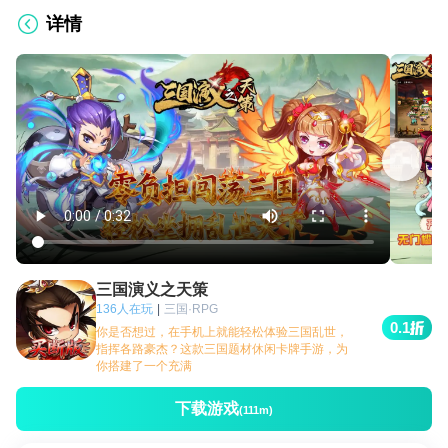
详情
三国演义之天策
136人在玩
|
三国·RPG
0.1
你是否想过，在手机上就能轻松体验三国乱世，
指挥各路豪杰？这款三国题材休闲卡牌手游，为
你搭建了一个充满
下载游戏
(111m)