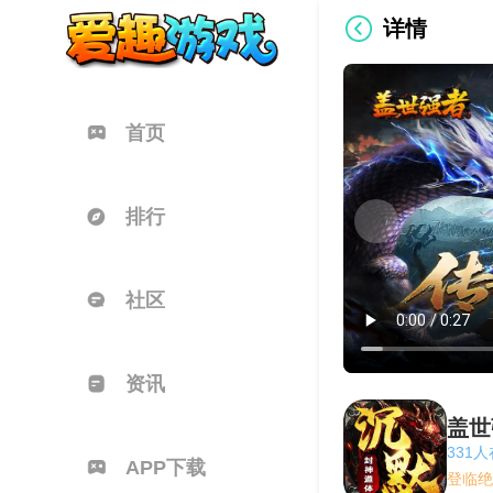
详情
首页
排行
社区
资讯
盖世
331
APP下载
登临绝