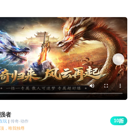
强者
10
人在玩
|
传奇·动作
顶，唯我独尊