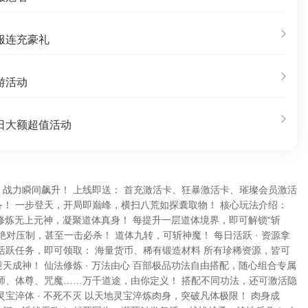
服连充豪礼
游活动
日大额超值活动
战力瞬间飙升！ 上线即送： 首充激活卡、狂暴激活卡、璀璨会员激活
！ 一步登天，开局即巅峰，横扫八荒如探囊取物！ 核心玩法介绍：
仙 修炼无上元神，凝聚道体真身！ 每提升一层道体境界，即可解锁“斩
绝对压制，甚至一击必杀！ 道体九转，可斩神魔！ 每日活跃 · 资源拿
活跃任务，即可领取： 海量货币、稀有锻造材料 所有珍稀资源，皆可
天成神！ 仙法修炼 · 万法由心 百部极品功法自由搭配，随心组合专属
师、体尊、咒魔……万千道途，由你定义！ 搭配不同功法，还可激活隐
灵宝淬体 · 不死不灭 以天地灵宝淬炼肉身，突破凡体极限！ 肉身成