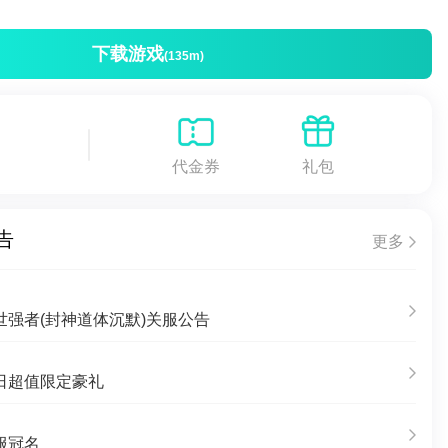
下载游戏
(135m)
代金券
礼包
告
更多
强者(封神道体沉默)关服公告
日超值限定豪礼
服冠名