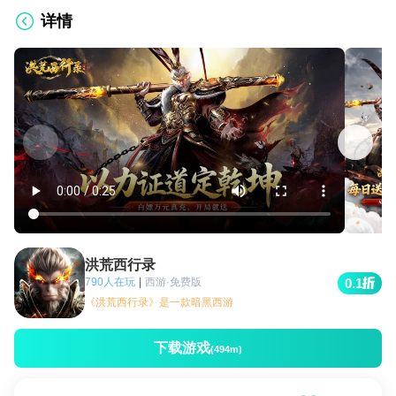
详情
洪荒西行录
790人在玩
|
西游·免费版
0.1
《洪荒西行录》是一款暗黑西游
下载游戏
(494m)