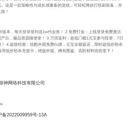
活。这是一款策略性与成长感兼备的游戏，可轻松降妖打怪刷装备，亦
之路！
1折版本，每天登录签到送1w代金券！ 2.免费打金：上线登录免费激活
产出，极品资源随便拿！ 3.万倍返利：超低门槛1元宝参与投资，7日
！ 4.超值特惠：炫酷外观免费白嫖，元宝全额返还，限时超低价秒杀
：每周低价秒杀充值卡，绝版外观、稀有图鉴、高阶材料统统拿下！
游神网络科技有限公司
>
P备2022009959号-13A