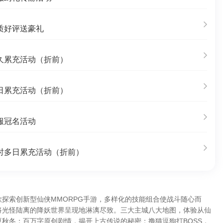
质好评送豪礼
久累充活动（折前）
日累充活动（折前）
服冠名活动
时多日累充活动（折前）
探索创新型仙侠MMORPG手游，多样化的技能组合使战斗随心而
将光怪陆离的降妖世界呈现地淋漓尽致。三大主城八大地图，体验从仙
秋冬；百万字原创剧情，揭开上古传说的秘密；撸猫逗狗打BOSS，