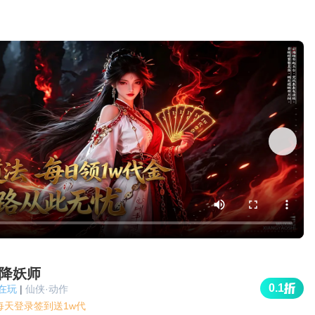
降妖师
0.1
人在玩
|
仙侠·动作
折每天登录签到送1w代