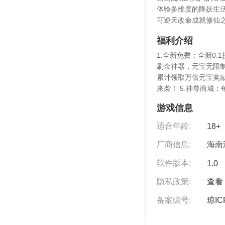
体验多维度的降妖生
可逆天改命成就修仙
福利介绍
1.全新免费：全新0.
刷金神器，元宝无限制
累计领取万倍元宝奖励
来袭！ 5.神尊商城
游戏信息
适合年龄:
18+
厂商信息:
海南
软件版本:
1.0
隐私政策:
查看 
备案编号:
琼IC