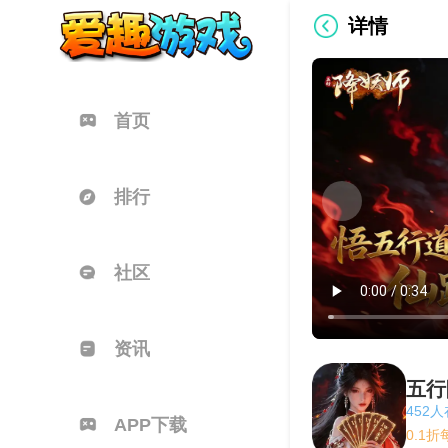
详情
首页
排行
社区
资讯
五行
452
APP下载
0.1