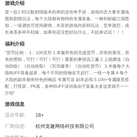
游戏介绍
是一款1.85沉默剧情版本的单职业传奇手游，游戏内含大量专属地
图和剧情玩法，每个大陆都有独特的专属装备。一柄剑斩破江湖恩
怨，一壶酒饮尽世间家情，丰富的游戏内容和玩法，竞争激烈，成
长体系多样不枯燥，如果你还没想好玩什么，不妨来试试！！！
福利介绍
"货币比例： 1：100灵符 1.本服所有的充值货币，所有的累充，所
有的赞助，可打！可打！可打！重要的事情说三遍 2.上线赠送《自
动回收》《自动拾取》《百倍爆率》《自动吃货币》 3.本服每个大
陆BUFF装备超多，每个不同的怪物名字必打，一怪一专属 4.每个
大陆的副本都有特色的物品 专属可追 副本必闯 5.100+专属随意搭
配，打怪装，PK装，各种BUFF读词条由于装备太多这里就不一一
介绍"
游戏信息
适合年龄:
18+
厂商信息:
杭州宠趣网络科技有限公司