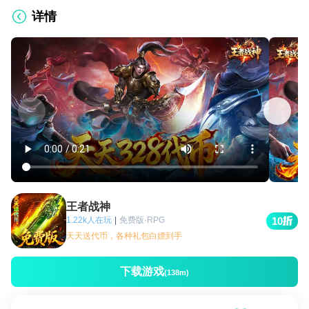
详情
王者战神
1.22k人在玩
|
免费版·RPG
10
天天送代币，各种礼包白嫖到手
下载游戏
(138m)