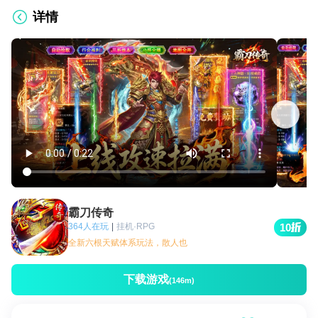
详情
霸刀传奇
364人在玩
|
挂机·RPG
10
全新六根天赋体系玩法，散人也
下载游戏
(146m)