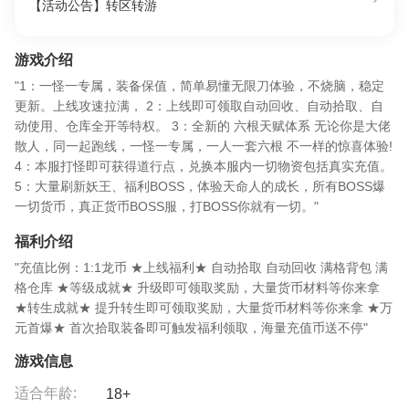
【活动公告】转区转游
游戏介绍
"1：一怪一专属，装备保值，简单易懂无限刀体验，不烧脑，稳定
更新。上线攻速拉满， 2：上线即可领取自动回收、自动拾取、自
动使用、仓库全开等特权。 3：全新的 六根天赋体系 无论你是大佬
散人，同一起跑线，一怪一专属，一人一套六根 不一样的惊喜体验!
4：本服打怪即可获得道行点，兑换本服内一切物资包括真实充值。
5：大量刷新妖王、福利BOSS，体验天命人的成长，所有BOSS爆
一切货币，真正货币BOSS服，打BOSS你就有一切。"
福利介绍
"充值比例：1:1龙币 ★上线福利★ 自动拾取 自动回收 满格背包 满
格仓库 ★等级成就★ 升级即可领取奖励，大量货币材料等你来拿
★转生成就★ 提升转生即可领取奖励，大量货币材料等你来拿 ★万
元首爆★ 首次拾取装备即可触发福利领取，海量充值币送不停"
游戏信息
适合年龄:
18+