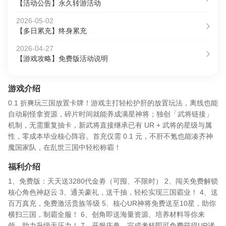
【活动公告】永久转游活动
2026-05-02
【多日累充】终身累充
2026-04-27
【游戏攻略】免费版活动说明
游戏介绍
0.1 折爽玩三国放置卡牌！游戏主打轻松护肝的放置玩法，离线也能
自动刷怪拿资源，碎片时间就能养成满星神将；独创「武将链接」
机制，无需重复抽卡，新武将直接继承已有 UR + 武将的星级与属
性，零成本毕业核心阵容。首充仅需 0.1 元，不肝不氪也能凑齐神
魔国家队，在乱世三国中轻松称霸！
福利介绍
1、免费版：天天送3280代金劵（可囤、不限时） 2、闯关免费解锁
核心角色神赵云 3、通关豪礼，送千抽，轻松实现三国霸业！ 4、送
百万真充，免费激活贵族等级 5、核心UR神将免费送至10星，助你
横扫三国，制霸全服！ 6、创角即送海量资源、培养材料等你来
领，助力升级无压力！ 7、开服庆典，完成考核即可免费获得UR诸