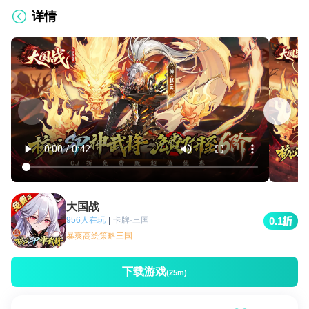
详情
大国战
956人在玩
|
卡牌·三国
0.1
暴爽高绘策略三国
下载游戏
(25m)