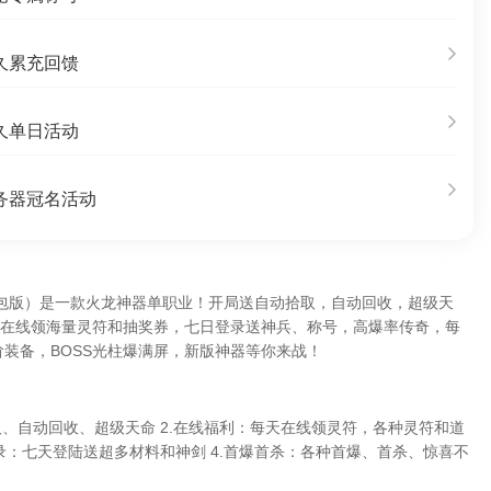
久累充回馈
久单日活动
务器冠名活动
沉默红包版）是一款火龙神器单职业！开局送自动拾取，自动回收，超级天
，在线领海量灵符和抽奖券，七日登录送神兵、称号，高爆率传奇，每
装备，BOSS光柱爆满屏，新版神器等你来战！
取、自动回收、超级天命 2.在线福利：每天在线领灵符，各种灵符和道
登录：七天登陆送超多材料和神剑 4.首爆首杀：各种首爆、首杀、惊喜不