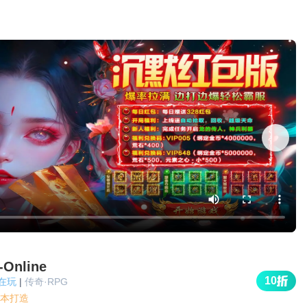
Online
10
人在玩
|
传奇·RPG
本打造