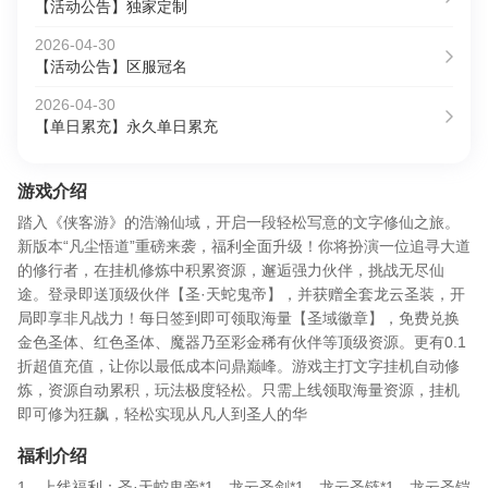
【活动公告】独家定制
2026-04-30
【活动公告】区服冠名
2026-04-30
【单日累充】永久单日累充
游戏介绍
踏入《侠客游》的浩瀚仙域，开启一段轻松写意的文字修仙之旅。
新版本“凡尘悟道”重磅来袭，福利全面升级！你将扮演一位追寻大道
的修行者，在挂机修炼中积累资源，邂逅强力伙伴，挑战无尽仙
途。登录即送顶级伙伴【圣·天蛇鬼帝】，并获赠全套龙云圣装，开
局即享非凡战力！每日签到即可领取海量【圣域徽章】，免费兑换
金色圣体、红色圣体、魔器乃至彩金稀有伙伴等顶级资源。更有0.1
折超值充值，让你以最低成本问鼎巅峰。游戏主打文字挂机自动修
炼，资源自动累积，玩法极度轻松。只需上线领取海量资源，挂机
即可修为狂飙，轻松实现从凡人到圣人的华
福利介绍
1、上线福利：圣·天蛇鬼帝*1、龙云圣剑*1、龙云圣链*1、龙云圣铠