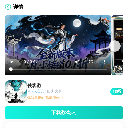
详情
侠客游
707人在玩
|
仙侠·文字
10
体验真正的“躺赢”修仙！
下载游戏
(5m)