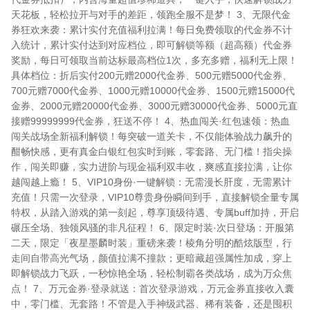
天花板，轻松拉开与对手的差距，领跑全服不是梦！ 3、无限代金
券狂欢来袭：累计实付充值福利拉满！每日免费领取的代金券不计
入统计，累计实付达到对应档位，即可解锁等额（超高额）代金券
奖励，每日可领取当前达标最高档位1次，多充多赠，福利无上限！
具体档位：折后实付200元赠2000代金券、500元赠5000代金券、
700元赠7000代金券、1000元赠10000代金券、1500元赠15000代
金券、2000元赠20000代金券、3000元赠30000代金券、5000元直
接赠99999999代金券，狂送不停！ 4、热血闯关·红包速领：热血
闯关战场全新福利解锁！每突破一道关卡，不仅能体验战力飙升的
酣畅快感，更有真金白银红包实时到账，零套路、无门槛！指尖操
作，闯关即赚，实力进阶与现金福利双丰收，爽感直接拉满，让你
越闯越上瘾！ 5、VIP10身份·一键解锁：无需漫长肝度，无需累计
充值！只需一次登录，VIP10尊贵身份瞬间到手，直接解锁全量专属
特权，从踏入游戏的第一刻起，尊享顶级待遇、专属buff加持，开启
碾压全场、独领风骚的非凡征程！ 6、限定时装·次日登场：开服第
二天，限定「夜星墨麟时装」重磅来袭！棱角分明的酷炫版型，行
走间自带高光气场，颜值拉满不撞款；更暗藏超强属性加成，穿上
即解锁战力飞跃，一秒惊艳全场，轻松制霸各类战场，成为万众焦
点！ 7、万元金券·登录就送：首次登录游戏，万元金券直接收入囊
中，零门槛、无套路！不管是入手神级武器、稀有装备，还是囤积