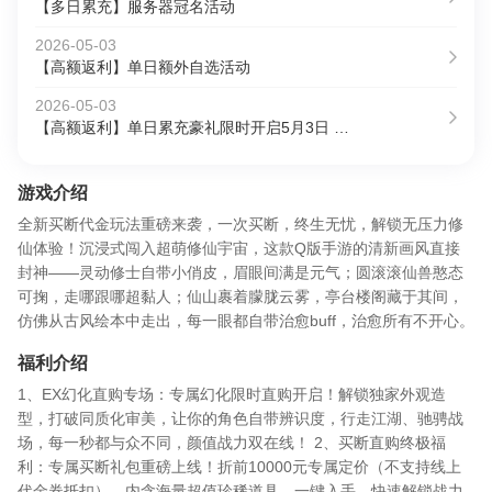
【多日累充】服务器冠名活动
2026-05-03
【高额返利】单日额外自选活动
2026-05-03
【高额返利】单日累充豪礼限时开启5月3日 —5月10日
游戏介绍
全新买断代金玩法重磅来袭，一次买断，终生无忧，解锁无压力修
仙体验！沉浸式闯入超萌修仙宇宙，这款Q版手游的清新画风直接
封神——灵动修士自带小俏皮，眉眼间满是元气；圆滚滚仙兽憨态
可掬，走哪跟哪超黏人；仙山裹着朦胧云雾，亭台楼阁藏于其间，
仿佛从古风绘本中走出，每一眼都自带治愈buff，治愈所有不开心。
福利介绍
1、EX幻化直购专场：专属幻化限时直购开启！解锁独家外观造
型，打破同质化审美，让你的角色自带辨识度，行走江湖、驰骋战
场，每一秒都与众不同，颜值战力双在线！ 2、买断直购终极福
利：专属买断礼包重磅上线！折前10000元专属定价（不支持线上
代金券抵扣），内含海量超值珍稀道具，一键入手，快速解锁战力