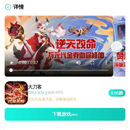
详情
大刀客
209人在玩
|
休闲·RPG
0.05
万元代金通天路，买断修仙踏九
下载游戏
(4m)