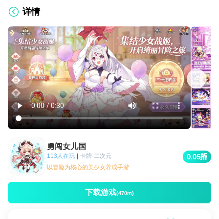
详情
勇闯女儿国
113人在玩
|
卡牌·二次元
0.05
以冒险为核心的美少女养成手游
下载游戏
(470m)