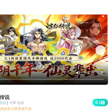
传说
0.1
人在玩
|
卡牌·仙侠
侠放置卡牌养成手游