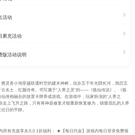
名活动
日累充活动
费版活动说明
，携灵兽小淘穿越联通时空的建木神树，信步五千年光阴长河，阅历五
古名士，红颜传奇。书写属于“人界之灵”的——《炼仙传说》。《炼
与仙侠相融合的放置卡牌养成游戏。在游戏中，玩家扮演的“人界之
重新走上飞升之路，只有将神器修复才能重新恢复修为，镇慑混乱的人界
复往日的平静。
戏内所有充值享永久0.1折福利； ★【每日代金】游戏内每日登录免费领