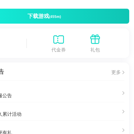
下载游戏
(455m)
代金券
礼包
告
更多
服公告
久累计活动
评有礼