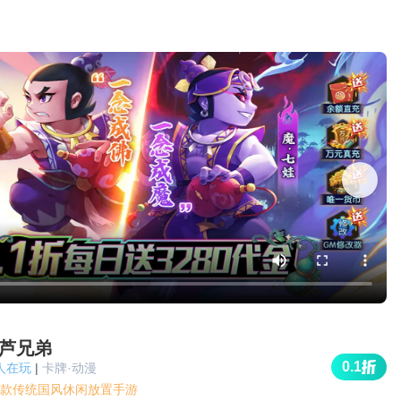
芦兄弟
0.1
k人在玩
|
卡牌·动漫
款传统国风休闲放置手游