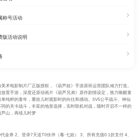
属称号活动
费版活动说明
略
海美术电影制片厂正版授权，《葫芦娃》手游原班运营团队倾力打造。
闲放置手游，深度还原动画片《葫芦兄弟》原作剧情设定，致力唤醒童
单纯粹的童年，重拾儿时观影时的向往和感动。5V5公平战斗、神仙
不同的关卡战斗，丰富的地形选择，实时联机对战，随时开启不一样的
葫芦山，再续儿时梦
0代金券 2、登录7天送T0伙伴（毒·七娃） 3、所有充值0.1折支付 4、