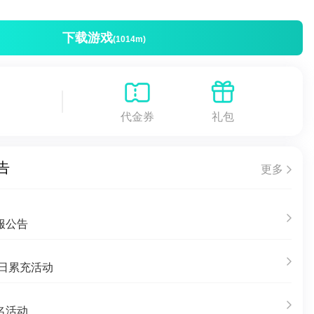
下载游戏
(1014m)
代金券
礼包
告
更多
服公告
单日累充活动
名活动