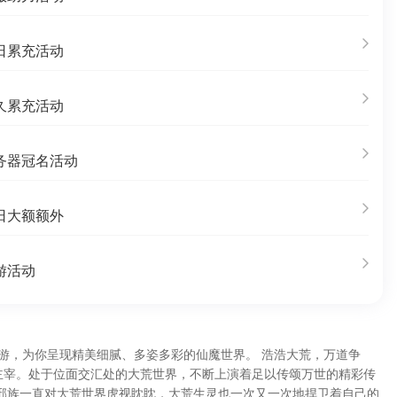
日累充活动
久累充活动
务器冠名活动
日大额额外
游活动
游，为你呈现精美细腻、多姿多彩的仙魔世界。 浩浩大荒，万道争
主宰。处于位面交汇处的大荒世界，不断上演着足以传颂万世的精彩传
外邪族一直对大荒世界虎视眈眈，大荒生灵也一次又一次地捍卫着自己的