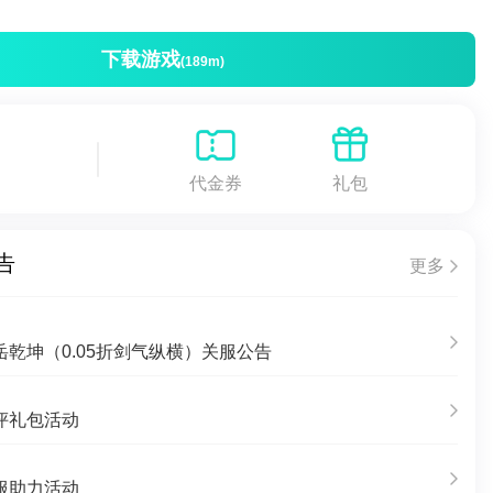
下载游戏
(189m)
代金券
礼包
告
更多
乾坤（0.05折剑气纵横）关服公告
评礼包活动
服助力活动