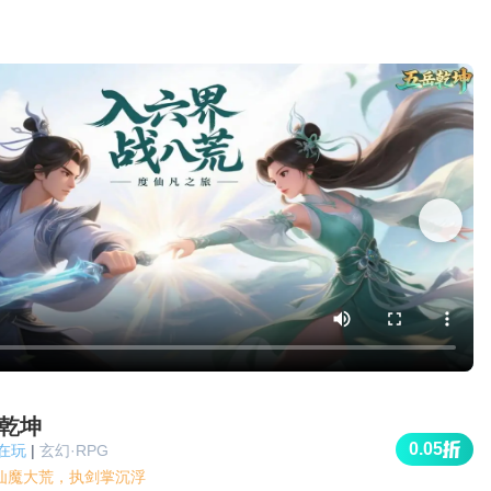
乾坤
0.05
人在玩
|
玄幻·RPG
仙魔大荒，执剑掌沉浮