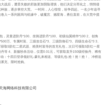
的大战后，遭受失败的邪族更加阴险谨慎，他们决定分而化之，悄悄侵
荒种族，逐步掌控大荒。 一时间，人心惶惶，纷争四起。一名少年追寻
被卷入一系列困局与机缘中，破魔宫、撼星海，勇往直前，在大荒中搅
，灵童进阶丹*100、坐骑进阶丹*100、初级仙翼精华*100 2、创角
钱*500万、专属时装、三级攻击石*3、三级防御石*3、四级生命石*3 3、
可获取5阶红二星武器、精美时装等的首充礼包，次日可领取5阶红一星
丹等 4、新服秒杀活动，仅需0.01元，可获取直升150级经验丹、稀有
活动：十四日登录领好礼-豪礼来相送、等级礼包-抢！抢！抢！、冲榜送
服累充、限时抢购。
天海网络科技有限公司