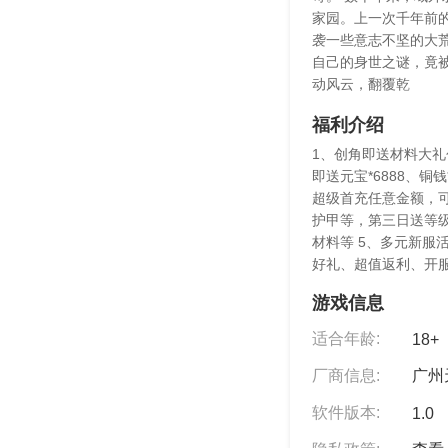
家园。上一次千年前
袭一些意志不坚的大
自己的身世之谜，竟
动风云，翻覆乾
福利介绍
1、创角即送材料大礼包
即送元宝*6888、铜
超级首充任意金额，
护甲等，第三日送等级
材料等 5、多元新服
好礼、超值返利、开
游戏信息
适合年龄:
18+
厂商信息:
广州
软件版本:
1.0