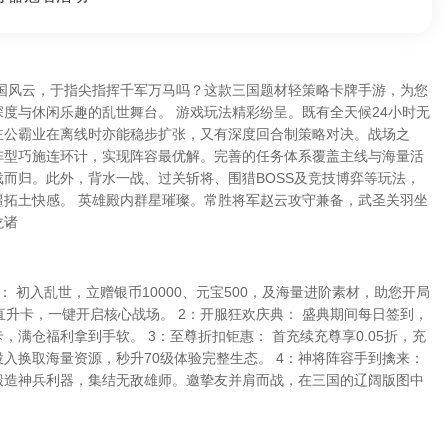
三国风云，于指尖指挥千军万马吗？这款三国题材轻策略卡牌手游，为您
度与休闲乐趣的乱世舞台。 游戏玩法精彩纷呈。既有全天候24小时无
主公霸业在离线时亦能稳步扩张，又有深度回合制策略对决。战场之
阵型巧施连环计，实现阵容最优解。完善的任务体系覆盖主线与海量活
而归。此外，背水一战、过关斩将、围猎BOSS及竞技博弈等玩法，
疆拓土快感。 英雄殿内群星璀璨。常胜将军赵云攻守兼备，武圣关羽坐
龙诸
： 初入乱世，立赠银币10000、元宝500，及海量进阶素材，助您开局
直升卡，一键开启核心战场。 2：开服狂欢庆典： 盛典期间每日签到，
，满仓福利拿到手软。 3：至尊折扣钜惠： 首充续充尊享0.05折，充
小投入换取海量资源，秒升70级体验完整生态。 4：神将阵容手到擒来：
锻造神兵利器，集结无敌雄师。邀挚友并肩而战，在三国的辽阔版图中