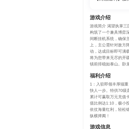
游戏介绍
游戏简介 渴望执掌
构筑了一个兼具博弈深
间断挂机系统，确保
上，主公需针对敌方
动，达成目标即可满载
将为您带来无尽的开
镇前排稳如泰山。卧
福利介绍
1：入驻即领丰厚辎重
快人一步。特供70级
累计可赢取万元充值卡
值比例达1:10，极
依仗海量红利，轻松
纵横捭阖！
游戏信息