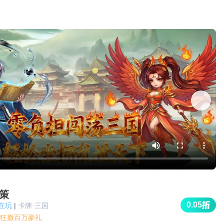
策
0.05
人在玩
|
卡牌·三国
5折狂撒百万豪礼