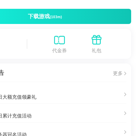
下载游戏
(103m)
代金券
礼包
告
更多
日大额充值领豪礼
日累计充值活动
务器冠名活动