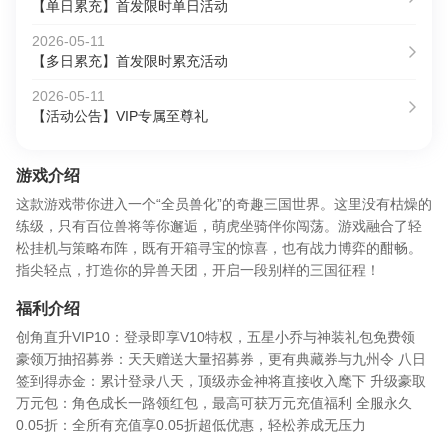
【单日累充】首发限时单日活动
2026-05-11
【多日累充】首发限时累充活动
2026-05-11
【活动公告】VIP专属至尊礼
游戏介绍
这款游戏带你进入一个“全员兽化”的奇趣三国世界。这里没有枯燥的
练级，只有百位兽将等你邂逅，萌虎坐骑伴你闯荡。游戏融合了轻
松挂机与策略布阵，既有开箱寻宝的惊喜，也有战力博弈的酣畅。
指尖轻点，打造你的异兽天团，开启一段别样的三国征程！
福利介绍
创角直升VIP10：登录即享V10特权，五星小乔与神装礼包免费领
豪领万抽招募券：天天赠送大量招募券，更有典藏券与九州令 八日
签到得赤金：累计登录八天，顶级赤金神将直接收入麾下 升级豪取
万元包：角色成长一路领红包，最高可获万元充值福利 全服永久
0.05折：全所有充值享0.05折超低优惠，轻松养成无压力