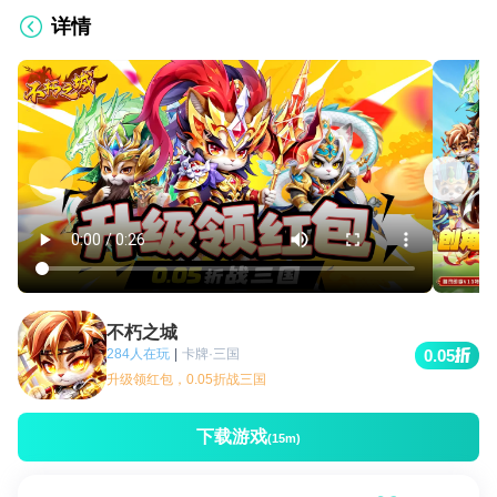
详情
不朽之城
284人在玩
|
卡牌·三国
0.05
升级领红包，0.05折战三国
下载游戏
(15m)