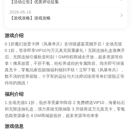
【活动公告】优质评论征集
2026-05-16
【游戏攻略】游戏攻略
游戏介绍
0.1折魔幻放置卡牌《风暴奇兵》史诗级盛宴震撼开启！全场充值
0.1折，登录即享VIP10与万元真充双重豪礼！无限连抽礼盒激爽开
启，无限连抽引爆欧皇时刻！GM特权商城全开放，超多资源等你
拿！佛系放置，不肝不氪，轻松养成你的专属阵容。闯关即可掉落
真充卡，零氪玩家也能领福利领到手软！立即下载《风暴奇兵》，
数不清的世界探险，十字军的远征与大法师试练塔等奇幻冒险正等
待你的挑战！
福利介绍
1.全场充值0.1折，低价享受豪华阵容 2.免费赠送VIP10，海量钻石
和无限连抽礼盒，强力英雄无限抽取 3.升级再送万元真充卡，零氪
也能资源爆仓 4.GM商城超低价，超多资源等你来拿
游戏信息