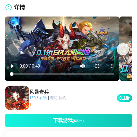
详情
风暴奇兵
0.1
159人在玩
|
魔幻·挂机
1
下载游戏
(500m)