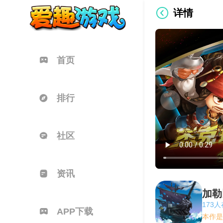
详情
首页
排行
社区
资讯
加勒
173
APP下载
本作是