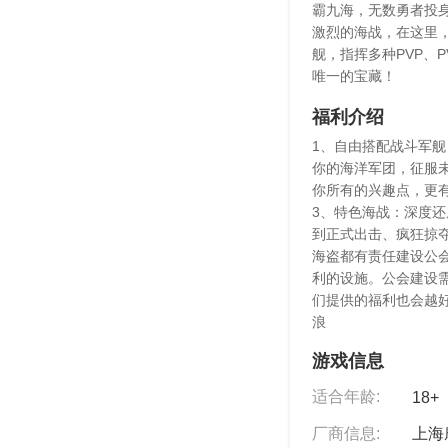
霸九海，无数勇者投
激烈的海战，在这里
舰，指挥多种PVP、
唯一的宝藏！
福利介绍
1、自由搭配战斗军
你的海洋军团，征服未
你所有的兴趣点，更
3、特色海战：深度
到正式出击、疯狂掠
海盗都有责任建设公
利的设施。公会建设
们提供的福利也会越
浪
游戏信息
适合年龄:
18+
厂商信息:
上海