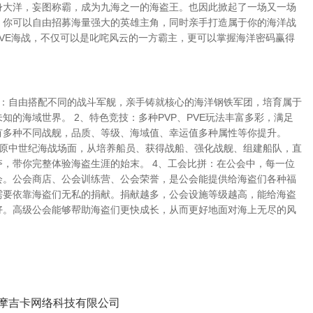
身大洋，妄图称霸，成为九海之一的海盗王。也因此掀起了一场又一场
，你可以自由招募海量强大的英雄主角，同时亲手打造属于你的海洋战
PVE海战，不仅可以是叱咤风云的一方霸主，更可以掌握海洋密码赢得
舰：自由搭配不同的战斗军舰，亲手铸就核心的海洋钢铁军团，培育属于
知的海域世界。 2、特色竞技：多种PVP、PVE玩法丰富多彩，满足
有多种不同战舰，品质、等级、海域值、幸运值多种属性等你提升。
还原中世纪海战场面，从培养船员、获得战船、强化战舰、组建船队，直
夺，带你完整体验海盗生涯的始末。 4、工会比拼：在公会中，每一位
会。公会商店、公会训练营、公会荣誉，是公会能提供给海盗们各种福
需要依靠海盗们无私的捐献。捐献越多，公会设施等级越高，能给海盗
好。高级公会能够帮助海盗们更快成长，从而更好地面对海上无尽的风
摩吉卡网络科技有限公司