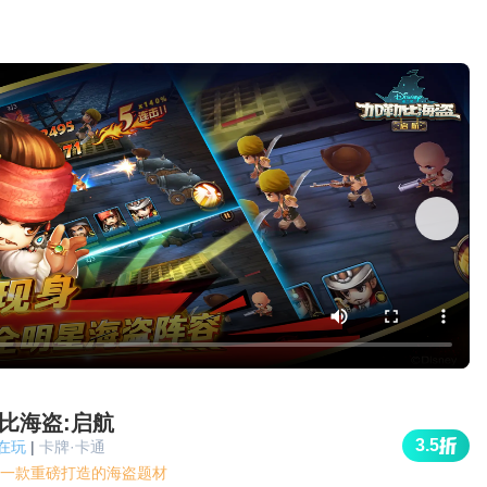
比海盗:启航
3.5
人在玩
|
卡牌·卡通
一款重磅打造的海盗题材