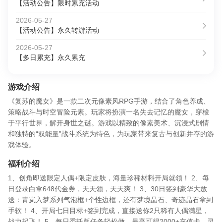
【活动公告】限时累充活动
2026-05-27
【活动公告】永久转游活动
2026-05-27
【多日累充】永久累充
游戏介绍
《复苏的魔女》是一款二次元像素风RPG手游，结合了角色养成、
策略战斗与时空冒险元素。玩家将扮演一名失去记忆的魔女，穿梭
于平行世界，解开身世之谜。游戏以精致的像素美术、沉浸式剧情
和独特的“双能量”战斗系统为特色，为玩家带来复古与创新并存的游
戏体验。
福利介绍
1、创角即送限定人偶+限定皮肤，海量珍稀材料开局就领！ 2、每
日登录白拿648代金券，天天领，天天爽！ 3、30日签到豪华大放
送：青岚入梦系列气泡框+个性边框，还有梦境晶石、奇迹晶石拿到
手软！ 4、开局七日目标+签到完成，直接送你2只稀有人偶满星，
战力起飞！ 5、每日委托版任务轻松做，最高可得2000+充值卡，灵