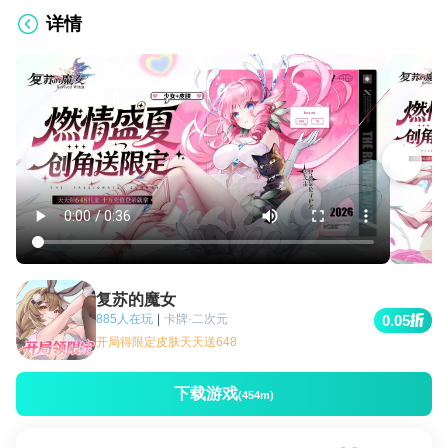
详情
复苏的魔女
885人在玩
|
卡牌·二次元
0.05
开局得限定皮肤天天送648
下载游戏
(454m)