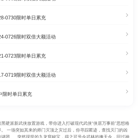
8-0730限时单日累充
4-0726限时双倍大额活动
1-0723限时单日累充
7-0719限时双倍大额活动
中限时单日累充
黑硬派新武侠放置游戏，带你进入打破现代武侠“侠居万事前”思想格
界。 一场突如其来的师门灭顶之灾过后，你寻踪匿迹，查找灭门的凶
谜团......突然现世的九龙窟秘宝，得之可号令武林的擒天令，回过神