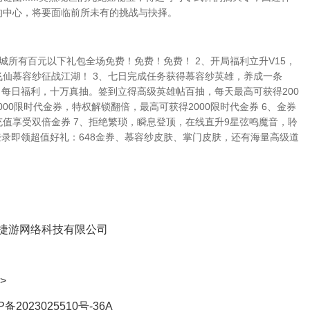
的中心，将要面临前所未有的挑战与抉择。
城所有百元以下礼包全场免费！免费！免费！ 2、开局福利立升V15，
仙慕容纱征战江湖！ 3、七日完成任务获得慕容纱英雄，养成一条
、每日福利，十万真抽。签到立得高级英雄帖百抽，每天最高可获得200
000限时代金券，特权解锁翻倍，最高可获得2000限时代金券 6、金券
值享受双倍金券 7、拒绝繁琐，瞬息登顶，在线直升9星弦鸣魔音，聆
登录即领超值好礼：648金券、慕容纱皮肤、掌门皮肤，还有海量高级道
捷游网络科技有限公司
>
P备2023025510号-36A