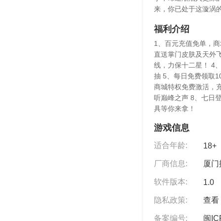
来，你已处于这漩涡
福利介绍
1、百元充值免单，商
直送掌门皮肤及天外飞
线，力保十二星！ 4
抽 5、每日免费领取1
商城特权免费激活，充
听巅峰之声 8、七日
具等你来拿！
游戏信息
适合年龄:
18+
厂商信息:
厦门
软件版本:
1.0
隐私政策:
查看 
备案编号:
闽IC