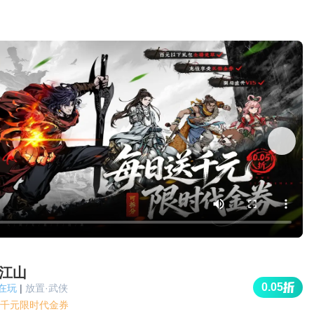
江山
0.05
人在玩
|
放置·武侠
千元限时代金券