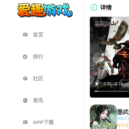
详情
首页
排行
社区
资讯
墨武
456
APP下载
每日送