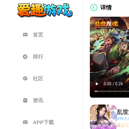
详情
首页
排行
社区
资讯
乱世
496
APP下载
谋士三