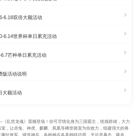
6-6.18双倍大额活动
0-6.14世界杯单日累充活动
-6.7芒种单日累充活动
费版活动说明
日大额活动
——《乱世龙魂》震撼登场！你可尽情化身为三国霸主，统领群雄，大力
骑宠，让赤兔、神虎、麒麟、凤凰等稀世骑宠为你效力，组建强大的将
狂撕扯敌军。锻造神兵，各种神兵各具独特功用，无论是暴击、吸血、