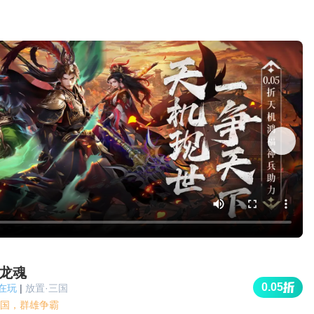
龙魂
0.05
人在玩
|
放置·三国
国，群雄争霸