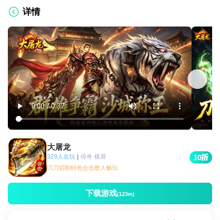
详情
大屠龙
329人在玩
|
传奇·横屏
10
刀刀切割特色合击散人畅玩
下载游戏
(123m)