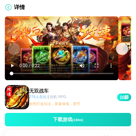
详情
无双战车
276人在玩
|
挂机·RPG
10
全民打金玩法，装备保值，货币
下载游戏
(140m)