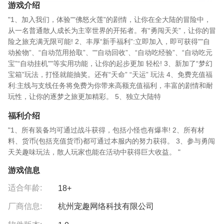
游戏介绍
"1、加入我们，体验""佛怒火莲”的剧情，让你在全大陆的冒险中，
从一名普通散人成长为主宰世界的开拓者。有“勇闯天关”，让你的冒
险之旅充满无限可能! 2、丰厚“新手福利”:立即加入，即可获得""自
动捡物”、“自动范用拾取”、""自动回收”、“自动吃经验”、“自动吃元
宝”“自动挂机""等实用功能，让你的起步更加 轻松! 3、新加了“梦幻
宝箱”玩法，打怪就能抽奖。还有“天命” “天运” 玩法 4、免费充值福
利:主线与支线任务将免费为你带来高额充值福利，丰富的剧情和耐
玩性，让你的逐梦之旅更加精彩。 5、独立大陆特
福利介绍
"1、所有装备均可通过战斗获得，包括小怪也有爆率! 2、所有材
料、货币(包括充值货币)都可通过本服内的努力获得。 3、参与勇闯
天关趣味玩法，散人玩家也能在活动中获得巨大收益。 "
游戏信息
适合年龄:
18+
厂商信息:
杭州宠趣网络科技有限公司