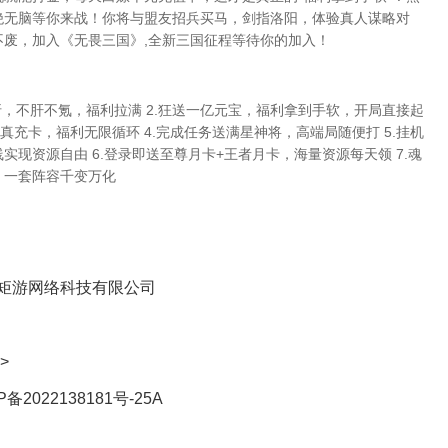
绝无脑等你来战！你将与盟友招兵买马，剑指洛阳，体验真人谋略对
不废，加入《无畏三国》,全新三国征程等待你的加入！
05折，不肝不氪，福利拉满 2.狂送一亿元宝，福利拿到手软，开局直接起
元真充卡，福利无限循环 4.完成任务送满星神将，高端局随便打 5.挂机
实现资源自由 6.登录即送至尊月卡+王者月卡，海量资源每天领 7.魂
，一套阵容千变万化
矩游网络科技有限公司
>
P备2022138181号-25A