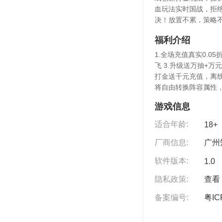
血玩法实时国战，拒
决！放置不累，策略
福利介绍
1.全场充值真实0.
飞 3.升级送万抽+万
打金送千元充值，离线
将自由转换阵容属性
游戏信息
适合年龄:
18+
厂商信息:
广州
软件版本:
1.0
隐私政策:
查看 
备案编号:
粤IC