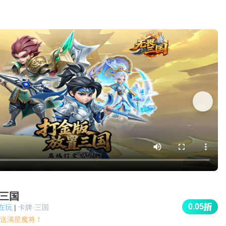
三国
0.05
人在玩
|
卡牌·三国
5折送满星魔将！