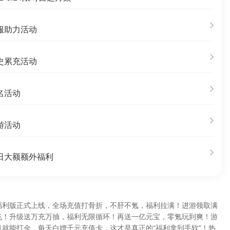
服助力活动
史累充活动
名活动
游活动
日大额额外福利
折福利版正式上线，全场充值打骨折，不肝不氪，福利拉满！进游领取满
飞！升级送万充万抽，福利无限循环！再送一亿元宝，零氪玩到爽！游
就能打金，每天白嫖千元充值卡，这才是真正的“福利拿到手软”！热