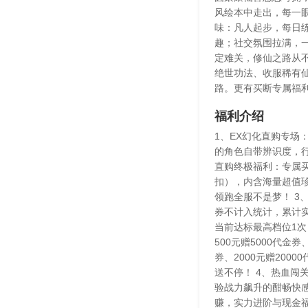
风绘本中走出，每一眼
味：凡人起步，每日
趣；社交氛围拉满，一
定难关，修仙之路从
绝世功法、收服稀有
路。更有买断专属福
福利介绍
1、EX幻化直购专
的角色自带辨识度，
直购终极福利：专属买
扣），内含海量超值
领跑全服不是梦！ 
券不计入统计，累计
当前达标最高档位1次
500元赠5000代金券、
券、2000元赠2000
送不停！ 4、热血闯
验战力飙升的酣畅快
赚，实力进阶与现金福