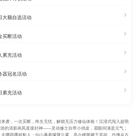
日大额自选活动
金买断活动
久累充活动
务器冠名活动
日累充活动
磅来袭，一次买断，终生无忧，解锁无压力修仙体验！沉浸式闯入超萌
手游的清新画风直接封神——灵动修士自带小俏皮，眉眼间满是元气；
，走哪跟哪超黏人；仙山裹着朦胧云雾，亭台楼阁藏于其间，仿佛从古