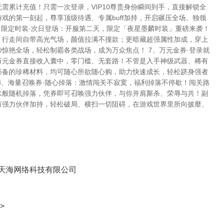
需累计充值！只需一次登录，VIP10尊贵身份瞬间到手，直接解锁全
戏的第一刻起，尊享顶级待遇、专属buff加持，开启碾压全场、独领
、限定时装·次日登场：开服第二天，限定「夜星墨麟时装」重磅来袭！
，行走间自带高光气场，颜值拉满不撞款；更暗藏超强属性加成，穿上
惊艳全场，轻松制霸各类战场，成为万众焦点！ 7、万元金券·登录就
万元金券直接收入囊中，零门槛、无套路！不管是入手神级武器、稀有
必备的珍稀材料，均可随心所欲随心购，助力快速成长，轻松跻身强者
8、海量召唤券·随心掉落：激情闯关不寂寞，福利掉落不停歇！闯关路
水般随机掉落，凭券即可召唤强力伙伴，与你并肩厮杀、荣辱与共！副
有强力伙伴加持，轻松破局、横扫一切阻碍，在游戏世界里所向披靡、
天海网络科技有限公司
>