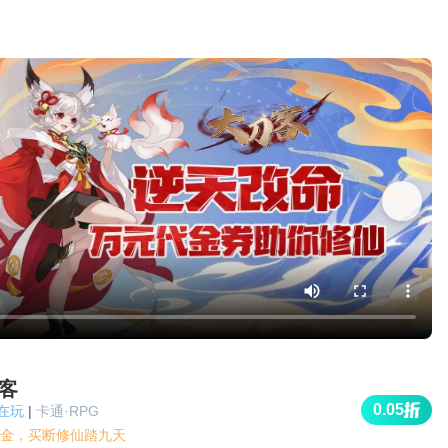
客
0.05
人在玩
|
卡通·RPG
金，买断修仙踏九天