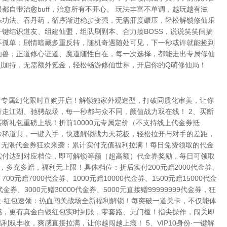
都自带治愈buff，治愈所有不开心。 玩法丰富不单调，越玩越有滋
练功法、吞丹药，循序渐进稳步变强，无需肝度碾压，轻松解锁修仙乐
键结识道友、组建仙盟，组队刷副本、合力揍BOSS，说说笑笑间搞
不孤单；剧情暗藏多重反转，随机奇遇随处可见，下一秒或许就能捡到
仙兽；正道修心证道、魔道随性自在，每一次选择，都能走出专属修仙
利加持，无需额外氪金，轻松畅游修仙世界，开启你的Q萌修仙局！
场：专属幻化限时直购开启！解锁独家外观造型，打破同质化审美，让你
行走江湖、驰骋战场，每一秒都与众不同，颜值战力双在线！ 2、买断
断礼包重磅上线！折前10000元专属定价（不支持线上代金券抵
珍稀道具，一键入手，快速解锁战力天花板，轻松拉开与对手的差距，
3、无限代金券狂欢来袭：累计实付充值福利拉满！每日免费领取的代金
实付达到对应档位，即可解锁等额（超高额）代金券奖励，每日可领取
，多充多赠，福利无上限！具体档位：折后实付200元赠2000代金券、
700元赠7000代金券、1000元赠10000代金券、1500元赠15000代金
0代金券、3000元赠30000代金券、5000元直接赠99999999代金券，狂
关·红包速领：热血闯关战场全新福利解锁！每突破一道关卡，不仅能体
感，更有真金白银红包实时到账，零套路、无门槛！指尖操作，闯关即
利双丰收，爽感直接拉满，让你越闯越上瘾！ 5、VIP10身份·一键解