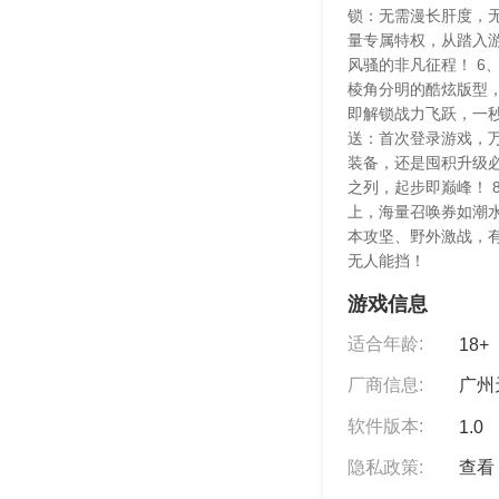
锁：无需漫长肝度，无
量专属特权，从踏入游
风骚的非凡征程！ 6
棱角分明的酷炫版型
即解锁战力飞跃，一秒
送：首次登录游戏，
装备，还是囤积升级
之列，起步即巅峰！ 
上，海量召唤券如潮
本攻坚、野外激战，
无人能挡！
游戏信息
适合年龄:
18+
厂商信息:
广州
软件版本:
1.0
隐私政策:
查看 