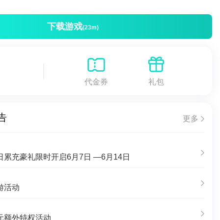
下载游戏
(23m)
代金券
礼包
告
更多
累充豪礼限时开启6月7日 —6月14日
游活动
元额外特权活动