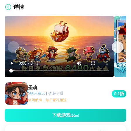
详情
圣魂
566人在玩
|
动漫·卡通
0.1
休闲航海，每日豪礼相送
下载游戏
(20m)