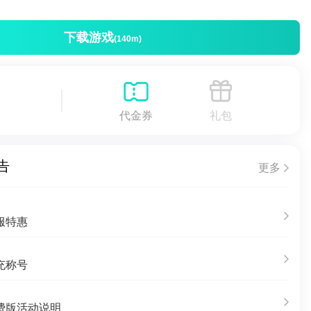
下载游戏
(140m)
代金券
礼包
告
更多
服特惠
充称号
费版活动说明