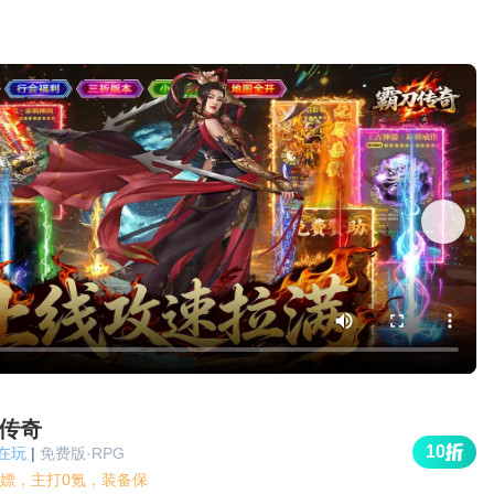
传奇
10
人在玩
|
免费版·RPG
嫖，主打0氪，装备保