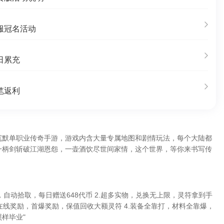
服冠名活动
日累充
笔返利
5沉默单职业传奇手游，游戏内含大量专属地图和剧情玩法，每个大陆都
一柄剑斩破江湖恩怨，一壶酒饮尽世间家情，这个世界，等你来书写传
收，自动拾取，每日赠送648代币 2.超多实物，兑换无上限，灵符拿到手
种在线奖励，首爆奖励，保值回收大额灵符 4.装备全靠打，材料全靠爆，
样毕业"