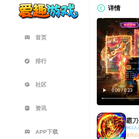
详情
首页
排行
社区
资讯
霸刀
961
APP下载
全民白